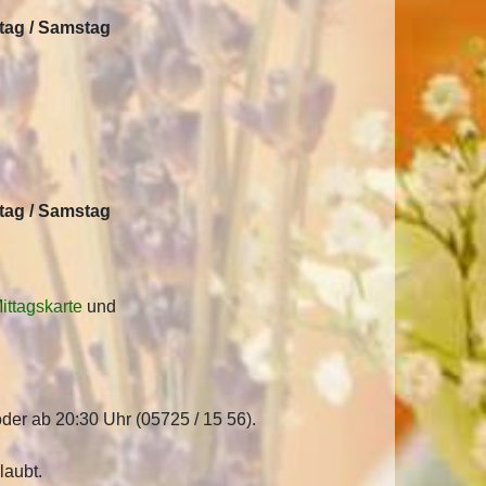
itag / Samstag
itag / Samstag
ittagskarte
und
er ab 20:30 Uhr (05725 / 15 56).
laubt.